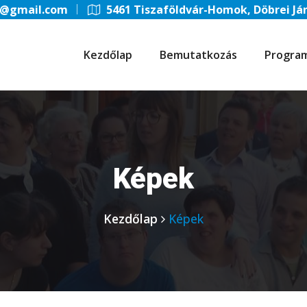
6@gmail.com
5461 Tiszaföldvár-Homok, Döbrei Ján
Kezdőlap
Bemutatkozás
Progra
Képek
Kezdőlap
Képek