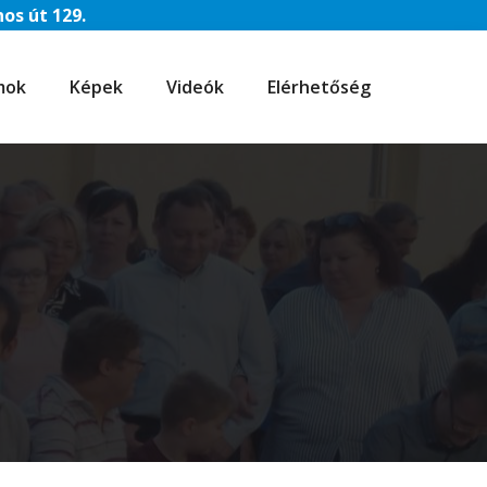
os út 129.
mok
Képek
Videók
Elérhetőség