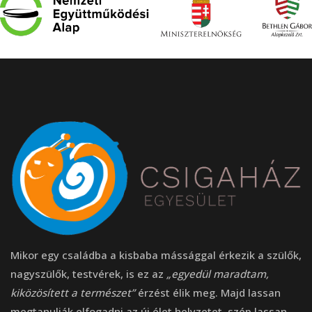
Mikor egy családba a kisbaba mássággal érkezik a szülők,
nagyszülők, testvérek, is ez az
„egyedül maradtam,
kiközösített a természet”
érzést élik meg. Majd lassan
megtanulják elfogadni az új élet helyzetet, szép lassan