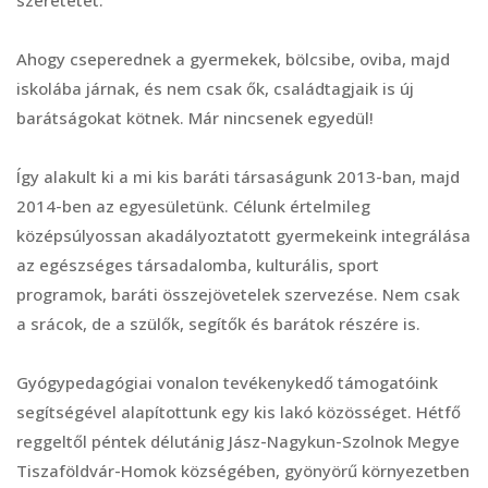
Ahogy cseperednek a gyermekek, bölcsibe, oviba, majd
iskolába járnak, és nem csak ők, családtagjaik is új
barátságokat kötnek. Már nincsenek egyedül!
Így alakult ki a mi kis baráti társaságunk 2013-ban, majd
2014-ben az egyesületünk. Célunk értelmileg
középsúlyossan akadályoztatott gyermekeink integrálása
az egészséges társadalomba, kulturális, sport
programok, baráti összejövetelek szervezése. Nem csak
a srácok, de a szülők, segítők és barátok részére is.
Gyógypedagógiai vonalon tevékenykedő támogatóink
segítségével alapítottunk egy kis lakó közösséget. Hétfő
reggeltől péntek délutánig Jász-Nagykun-Szolnok Megye
Tiszaföldvár-Homok községében, gyönyörű környezetben