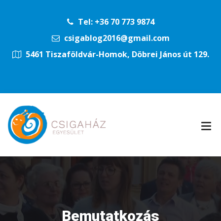
Tel: +36 70 773 9874
csigablog2016@gmail.com
5461 Tiszaföldvár-Homok, Döbrei János út 129.
Bemutatkozás